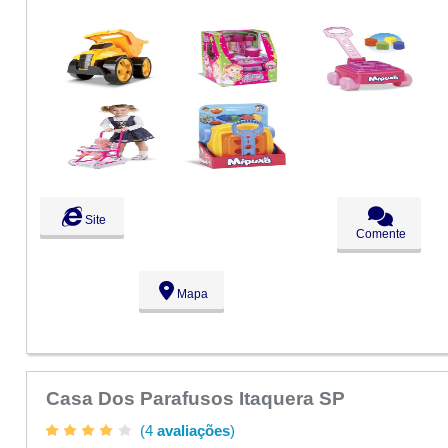
Seg:
09:00 - 18:00
Ter:
09:00 - 18:00
Qua:
09:00 - 18:00
Qui:
09:00 - 18:00
Sex:
09:00 - 18:00
Sáb:
Fechado
Dom:
Fechado
Site
Comente
Mapa
Casa Dos Parafusos Itaquera SP
(4
avaliações
)