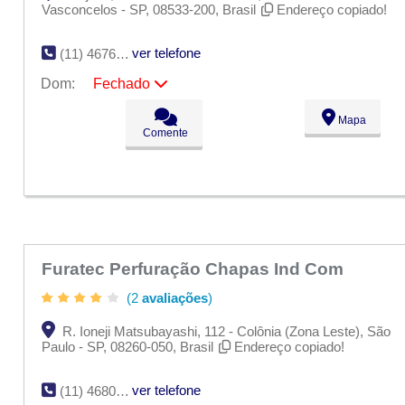
Vasconcelos - SP, 08533-200, Brasil
Endereço copiado!
ver telefone
(11) 4676-3353
Dom:
Fechado
Seg:
09:00 - 18:00
Mapa
Ter:
09:00 - 18:00
Comente
Qua:
09:00 - 18:00
Qui:
09:00 - 18:00
Sex:
09:00 - 18:00
Sáb:
Fechado
Dom:
Fechado
Furatec Perfuração Chapas Ind Com
(2
avaliações
)
R. Ioneji Matsubayashi, 112 - Colônia (Zona Leste), São
Paulo - SP, 08260-050, Brasil
Endereço copiado!
ver telefone
(11) 4680-4681