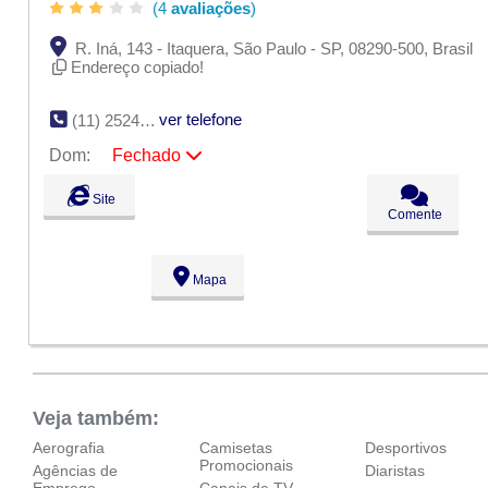
(4
avaliações
)
R. Iná, 143 - Itaquera, São Paulo - SP, 08290-500, Brasil
Endereço copiado!
ver telefone
(11) 2524-7434
Dom:
Fechado
Seg:
09:00 - 18:00
Site
Ter:
09:00 - 18:00
Comente
Qua:
09:00 - 18:00
Qui:
09:00 - 18:00
Sex:
09:00 - 18:00
Mapa
Sáb:
Fechado
Dom:
Fechado
Veja também:
Aerografia
Camisetas
Desportivos
Promocionais
Agências de
Diaristas
Emprego
Canais de TV