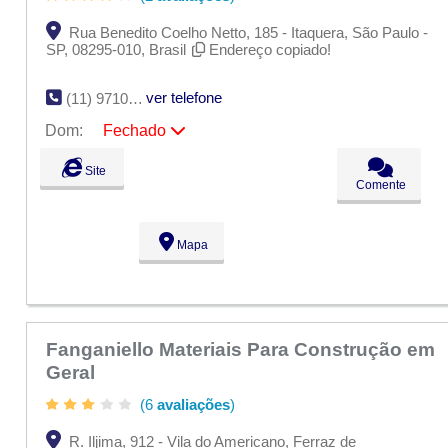
Rua Benedito Coelho Netto, 185 - Itaquera, São Paulo -
SP, 08295-010, Brasil
Endereço copiado!
ver telefone
(11) 97109-7780
Dom:
Fechado
Seg:
09:00 - 18:00
Site
Ter:
09:00 - 18:00
Comente
Qua:
09:00 - 18:00
Qui:
09:00 - 18:00
Sex:
09:00 - 18:00
Mapa
Sáb:
Fechado
Dom:
Fechado
Fanganiello Materiais Para Construção em
Geral
(6
avaliações
)
R. Iljima, 912 - Vila do Americano, Ferraz de