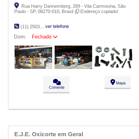
Rua Harry Dannemberg, 289 - Vila Carmosina, São
Paulo - SP, 08270-010, Brasil
Endereço copiado!
ver telefone
(11) 2503-3297
Dom:
Fechado
Seg:
09:00 - 18:00
Ter:
09:00 - 18:00
Qua:
09:00 - 18:00
Qui:
09:00 - 18:00
Sex:
09:00 - 18:00
Sáb:
Fechado
Dom:
Fechado
Mapa
Comente
E.J.E. Oxicorte em Geral