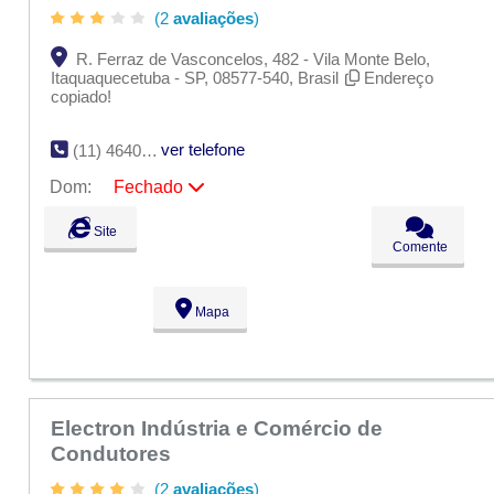
(2
avaliações
)
R. Ferraz de Vasconcelos, 482 - Vila Monte Belo,
Itaquaquecetuba - SP, 08577-540, Brasil
Endereço
copiado!
ver telefone
(11) 4640-1400
Dom:
Fechado
Seg:
09:00 - 18:00
Site
Ter:
09:00 - 18:00
Comente
Qua:
09:00 - 18:00
Qui:
09:00 - 18:00
Sex:
09:00 - 18:00
Mapa
Sáb:
Fechado
Dom:
Fechado
Electron Indústria e Comércio de
Condutores
(2
avaliações
)