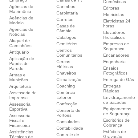
Domésticas
Agências de
Carimbos
Editoras
Matrimônio
Carpintaria
Eletricistas
Agências de
Carretos
Eletricistas 24
Modelo
Casas de
horas
Agências de
Câmbio
Elevadores
Notícias
Catálogos
Hidráulicos
Aluguel de
Cemitérios
Empresas de
Caminhões
Segurança
Centros
Antiquário
Comunitários
Encanadores
Aplicação de
Cercas
Engenharia
Papéis de
Elétricas
Ensaios
Parede
Chaveiros
Fotográficos
Armas e
Climatização
Entrega de Gás
Munições
Coaching
Entregas
Arquitetura
Rápidas
Comércio
Assessoria de
Exterior
Envidraçamento
Imprensa
de Sacadas
Confecção
Assessoria
Equipamentos
Esportiva
Conserto de
de Segurança
Portões
Assessoria
Escritórios de
Fiscal e
Consulados
Cobrança
Financeira
Contabilidade
Estúdios de
Assistências
Controle de
Gravação
Técnicas de