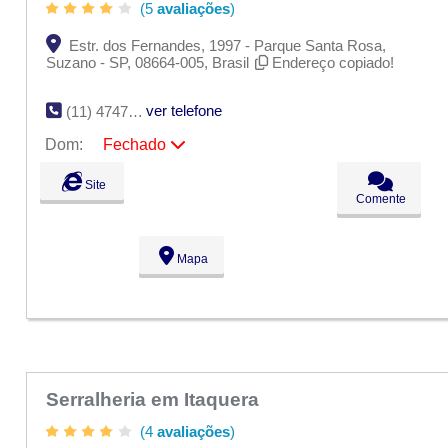
(5
avaliações
)
Estr. dos Fernandes, 1997 - Parque Santa Rosa,
Suzano - SP, 08664-005, Brasil
Endereço copiado!
ver telefone
(11) 4747-3839
Dom:
Fechado
Seg:
09:00 - 18:00
Site
Ter:
09:00 - 18:00
Comente
Qua:
09:00 - 18:00
Qui:
09:00 - 18:00
Sex:
09:00 - 18:00
Mapa
Sáb:
Fechado
Dom:
Fechado
Serralheria em Itaquera
(4
avaliações
)