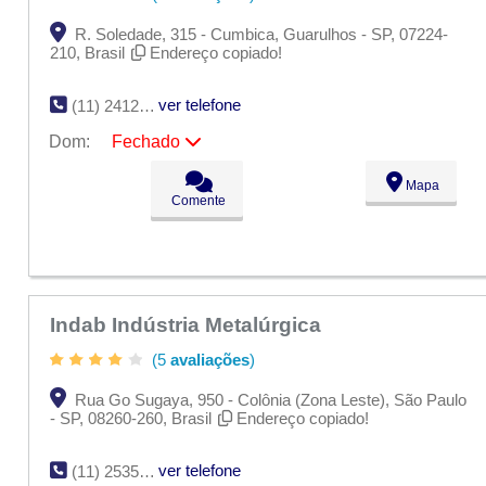
R. Soledade, 315 - Cumbica, Guarulhos - SP, 07224-
210, Brasil
Endereço copiado!
ver telefone
(11) 2412-0093
Dom:
Fechado
Seg:
09:00 - 18:00
Mapa
Ter:
09:00 - 18:00
Comente
Qua:
09:00 - 18:00
Qui:
09:00 - 18:00
Sex:
09:00 - 18:00
Sáb:
Fechado
Dom:
Fechado
Indab Indústria Metalúrgica
(5
avaliações
)
Rua Go Sugaya, 950 - Colônia (Zona Leste), São Paulo
- SP, 08260-260, Brasil
Endereço copiado!
ver telefone
(11) 2535-8888