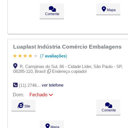
Seg:
09:00 - 18:00
Mapa
Ter:
09:00 - 18:00
Comente
Qua:
09:00 - 18:00
Qui:
09:00 - 18:00
Sex:
09:00 - 18:00
Sáb:
Fechado
Dom:
Fechado
Luaplast Indústria Comércio Embalagens
(7
avaliações
)
R. Campinas do Sul, 86 - Cidade Líder, São Paulo - SP,
08285-110, Brasil
Endereço copiado!
ver telefone
(11) 2748-8189
Dom:
Fechado
Seg:
09:00 - 18:00
Site
Ter:
09:00 - 18:00
Comente
Qua:
09:00 - 18:00
Qui:
09:00 - 18:00
Sex:
09:00 - 18:00
Mapa
Sáb:
Fechado