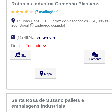
Rotoplas Indústria Comércio Plásticos
(7
avaliações
)
R. João Canzi, 615, Ferraz de Vasconcelos - SP, 08538-
200, Brasil
Endereço copiado!
ver telefone
(11) 4674-1319
Dom:
Fechado
Seg:
09:00 - 18:00
Site
Ter:
09:00 - 18:00
Comente
Qua:
09:00 - 18:00
Qui:
09:00 - 18:00
Sex:
09:00 - 18:00
Mapa
Sáb:
Fechado
Dom:
Fechado
Santa Rosa de Suzano pallets e
embalagens industriais