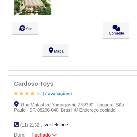
Qua:
09:00 - 18:00
Qui:
09:00 - 18:00
Sex:
09:00 - 18:00
Sáb:
Fechado
Dom:
Fechado
Site
Comente
Mapa
Cardoso Toys
(7
avaliações
)
Rua Matashiro Yamaguishi, 278/390 - Itaquera, São
Paulo - SP, 08260-040, Brasil
Endereço copiado!
ver telefone
(11) 2132-9455
Dom:
Fechado