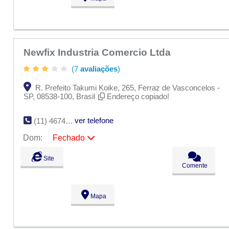
Dom:
Fechado
Newfix Industria Comercio Ltda
(7
avaliações
)
R. Prefeito Takumi Koike, 265, Ferraz de Vasconcelos -
SP, 08538-100, Brasil
Endereço copiado!
ver telefone
(11) 4674-6100
Dom:
Fechado
Seg:
09:00 - 18:00
Site
Ter:
09:00 - 18:00
Comente
Qua:
09:00 - 18:00
Qui:
09:00 - 18:00
Sex:
09:00 - 18:00
Mapa
Sáb:
Fechado
Dom:
Fechado