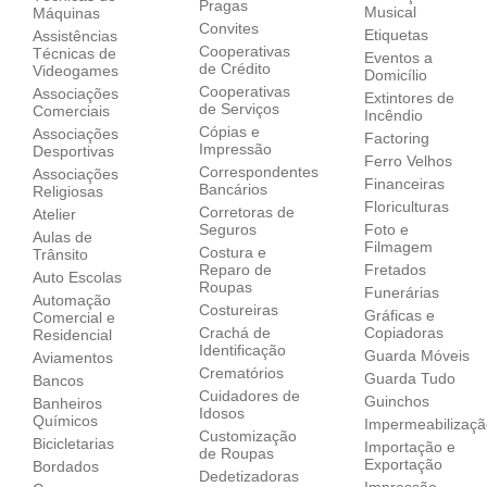
Pragas
Musical
Máquinas
Convites
Etiquetas
Assistências
Cooperativas
Técnicas de
Eventos a
de Crédito
Videogames
Domicílio
Cooperativas
Associações
Extintores de
de Serviços
Comerciais
Incêndio
Cópias e
Associações
Factoring
Impressão
Desportivas
Ferro Velhos
Correspondentes
Associações
Financeiras
Bancários
Religiosas
Floriculturas
Corretoras de
Atelier
Seguros
Foto e
Aulas de
Filmagem
Costura e
Trânsito
Reparo de
Fretados
Auto Escolas
Roupas
Funerárias
Automação
Costureiras
Gráficas e
Comercial e
Crachá de
Copiadoras
Residencial
Identificação
Guarda Móveis
Aviamentos
Crematórios
Guarda Tudo
Bancos
Cuidadores de
Guinchos
Banheiros
Idosos
Químicos
Impermeabilizaç
Customização
Bicicletarias
Importação e
de Roupas
Exportação
Bordados
Dedetizadoras
Impressão