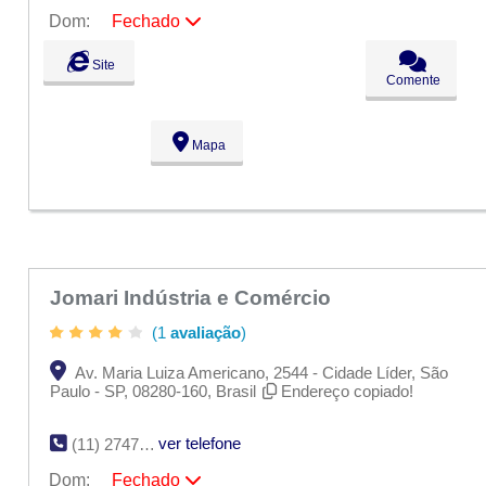
Dom:
Fechado
Seg:
09:00 - 18:00
Site
Ter:
09:00 - 18:00
Comente
Qua:
09:00 - 18:00
Qui:
09:00 - 18:00
Sex:
09:00 - 18:00
Mapa
Sáb:
Fechado
Dom:
Fechado
Jomari Indústria e Comércio
(1
avaliação
)
Av. Maria Luiza Americano, 2544 - Cidade Líder, São
Paulo - SP, 08280-160, Brasil
Endereço copiado!
ver telefone
(11) 2747-0587
Dom:
Fechado