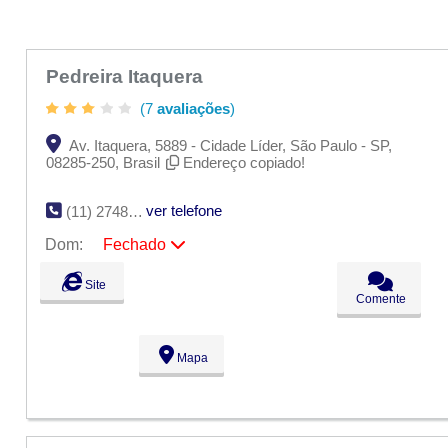
Pedreira Itaquera
(7
avaliações
)
Av. Itaquera, 5889 - Cidade Líder, São Paulo - SP,
08285-250, Brasil
Endereço copiado!
ver telefone
(11) 2748-1759
Dom:
Fechado
Seg:
09:00 - 18:00
Site
Ter:
09:00 - 18:00
Comente
Qua:
09:00 - 18:00
Qui:
09:00 - 18:00
Sex:
09:00 - 18:00
Mapa
Sáb:
Fechado
Dom:
Fechado