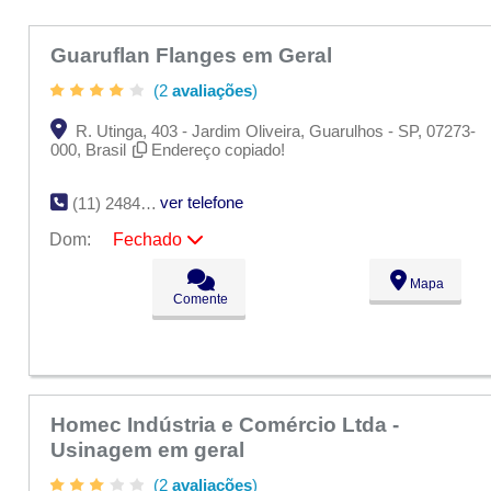
Guaruflan Flanges em Geral
(2
avaliações
)
R. Utinga, 403 - Jardim Oliveira, Guarulhos - SP, 07273-
000, Brasil
Endereço copiado!
ver telefone
(11) 2484-9833
Dom:
Fechado
Seg:
09:00 - 18:00
Mapa
Ter:
09:00 - 18:00
Comente
Qua:
09:00 - 18:00
Qui:
09:00 - 18:00
Sex:
09:00 - 18:00
Sáb:
Fechado
Dom:
Fechado
Homec Indústria e Comércio Ltda -
Usinagem em geral
(2
avaliações
)