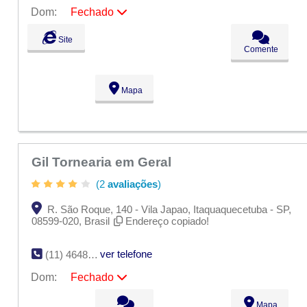
Dom:
Fechado
Seg:
09:00 - 18:00
Site
Ter:
09:00 - 18:00
Comente
Qua:
09:00 - 18:00
Qui:
09:00 - 18:00
Sex:
09:00 - 18:00
Mapa
Sáb:
Fechado
Dom:
Fechado
Gil Tornearia em Geral
(2
avaliações
)
R. São Roque, 140 - Vila Japao, Itaquaquecetuba - SP,
08599-020, Brasil
Endereço copiado!
ver telefone
(11) 4648-1417
Dom:
Fechado
Seg:
09:00 - 18:00
Mapa