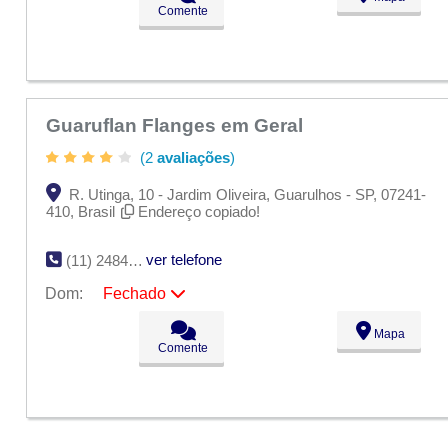
Ter:
09:00 - 18:00
Comente
Qua:
09:00 - 18:00
Qui:
09:00 - 18:00
Sex:
09:00 - 18:00
Sáb:
Fechado
Dom:
Fechado
Guaruflan Flanges em Geral
(2
avaliações
)
R. Utinga, 10 - Jardim Oliveira, Guarulhos - SP, 07241-
410, Brasil
Endereço copiado!
ver telefone
(11) 2484-8471
Dom:
Fechado
Seg:
09:00 - 18:00
Mapa
Ter:
09:00 - 18:00
Comente
Qua:
09:00 - 18:00
Qui:
09:00 - 18:00
Sex:
09:00 - 18:00
Sáb:
Fechado
Dom:
Fechado