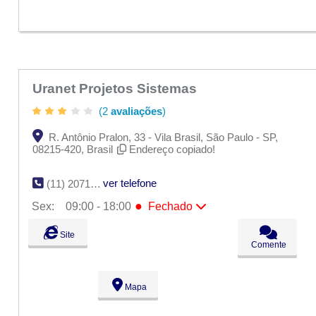
●
Sex:
09:00 - 18:00
Fechado
Sáb:
Fechado
Dom:
Fechado
Uranet Projetos Sistemas
(2
avaliações
)
R. Antônio Pralon, 33 - Vila Brasil, São Paulo - SP,
08215-420, Brasil
Endereço copiado!
ver telefone
(11) 2071-3282
●
Sex:
09:00 - 18:00
Fechado
Seg:
09:00 - 18:00
Site
Ter:
09:00 - 18:00
Comente
Qua:
09:00 - 18:00
Qui:
09:00 - 18:00
●
Sex:
09:00 - 18:00
Fechado
Mapa
Sáb:
Fechado
Dom:
Fechado