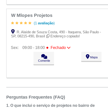
W Mlopes Projetos
(1
avaliação
)
R. Alaíde de Souza Costa, 490 - Itaquera, São Paulo -
SP, 08215-490, Brasil
Endereço copiado!
●
Sex:
09:00 - 18:00
Fechado
Seg:
09:00 - 18:00
Mapa
Ter:
09:00 - 18:00
Comente
Qua:
09:00 - 18:00
Qui:
09:00 - 18:00
●
Sex:
09:00 - 18:00
Fechado
Sáb:
Fechado
Dom:
Fechado
Perguntas Frequentes (FAQ)
1. O que inclui o serviço de projetos no bairro de