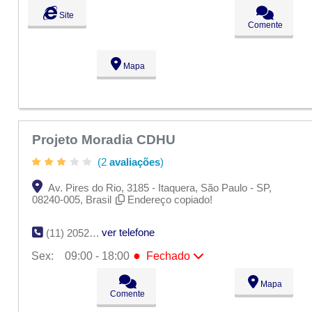
Seg:
09:00 - 18:00
Site
Ter:
09:00 - 18:00
Comente
Qua:
09:00 - 18:00
Qui:
09:00 - 18:00
●
Sex:
09:00 - 18:00
Fechado
Mapa
Sáb:
Fechado
Dom:
Fechado
Projeto Moradia CDHU
(2
avaliações
)
Av. Pires do Rio, 3185 - Itaquera, São Paulo - SP,
08240-005, Brasil
Endereço copiado!
ver telefone
(11) 2052-7665
●
Sex:
09:00 - 18:00
Fechado
Seg:
09:00 - 18:00
Mapa
Ter:
09:00 - 18:00
Comente
Qua:
09:00 - 18:00
Qui:
09:00 - 18:00