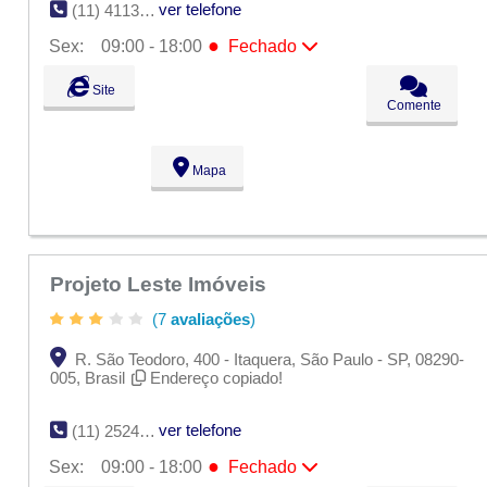
ver telefone
(11) 4113-8104
●
Sex:
09:00 - 18:00
Fechado
Seg:
09:00 - 18:00
Site
Ter:
09:00 - 18:00
Comente
Qua:
09:00 - 18:00
Qui:
09:00 - 18:00
●
Sex:
09:00 - 18:00
Fechado
Mapa
Sáb:
Fechado
Dom:
Fechado
Projeto Leste Imóveis
(7
avaliações
)
R. São Teodoro, 400 - Itaquera, São Paulo - SP, 08290-
005, Brasil
Endereço copiado!
ver telefone
(11) 2524-8349
●
Sex:
09:00 - 18:00
Fechado