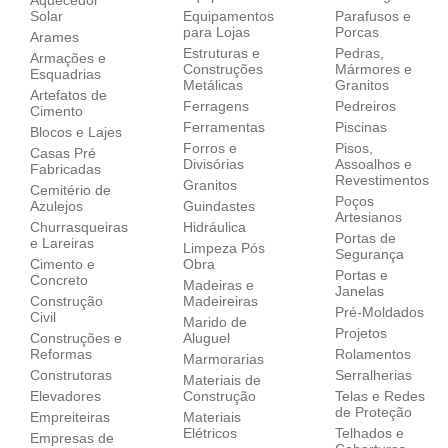
Aquecedor
Solar
Equipamentos
Parafusos e
para Lojas
Porcas
Arames
Estruturas e
Pedras,
Armações e
Construções
Mármores e
Esquadrias
Metálicas
Granitos
Artefatos de
Ferragens
Pedreiros
Cimento
Ferramentas
Piscinas
Blocos e Lajes
Forros e
Pisos,
Casas Pré
Divisórias
Assoalhos e
Fabricadas
Revestimentos
Granitos
Cemitério de
Poços
Azulejos
Guindastes
Artesianos
Churrasqueiras
Hidráulica
Portas de
e Lareiras
Limpeza Pós
Segurança
Cimento e
Obra
Portas e
Concreto
Madeiras e
Janelas
Construção
Madeireiras
Pré-Moldados
Civil
Marido de
Projetos
Construções e
Aluguel
Reformas
Rolamentos
Marmorarias
Construtoras
Serralherias
Materiais de
Elevadores
Construção
Telas e Redes
de Proteção
Empreiteiras
Materiais
Elétricos
Telhados e
Empresas de