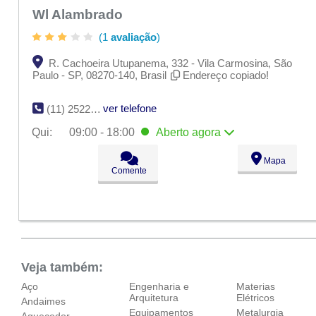
Wl Alambrado
(1
avaliação
)
R. Cachoeira Utupanema, 332 - Vila Carmosina, São
Paulo - SP, 08270-140, Brasil
Endereço copiado!
ver telefone
(11) 2522-3432
Qui:
09:00 - 18:00
Aberto
agora
Seg:
09:00 - 18:00
Mapa
Ter:
09:00 - 18:00
Comente
Qua:
09:00 - 18:00
Qui:
09:00 - 18:00
Aberto
agora
Sex:
09:00 - 18:00
Sáb:
Fechado
Dom:
Fechado
Veja também:
Aço
Engenharia e
Materias
Arquitetura
Elétricos
Andaimes
Equipamentos
Metalurgia