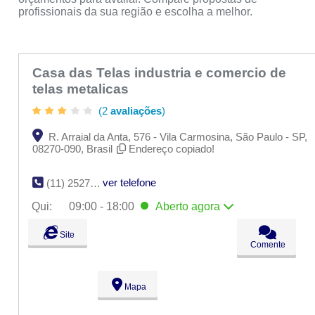
profissionais da sua região e escolha a melhor.
Casa das Telas industria e comercio de
telas metalicas
(2
avaliações
)
R. Arraial da Anta, 576 - Vila Carmosina, São Paulo - SP,
08270-090, Brasil
Endereço copiado!
ver telefone
(11) 2527-4532
Qui:
09:00 - 18:00
Aberto
agora
Seg:
09:00 - 18:00
Site
Ter:
09:00 - 18:00
Comente
Qua:
09:00 - 18:00
Qui:
09:00 - 18:00
Aberto
agora
Sex:
09:00 - 18:00
Mapa
Sáb:
Fechado
Dom:
Fechado