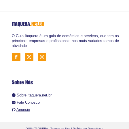
ITAQUERA
.NET.BR
O Guia Itaquera é um guia de comércios e serviços, que tem as
principais empresas e profissionais nos mais variados ramos de
atividade.
Sobre Nós
Sobre itaquera.net.br
Fale Conosco
Anuncie
GUIA ITAQUERA |
Termos de Uso
|
Política de Privacidade