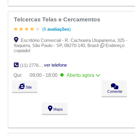
Telcercas Telas e Cercamentos
(6
avaliações
)
Escritório Comercial - R. Cachoeira Utupanema, 325 -
Itaquera, São Paulo - SP, 08270-140, Brasil
Endereço
copiado!
ver telefone
(11) 2776-3001
Qui:
09:00 - 18:00
Aberto
agora
Seg:
09:00 - 18:00
Site
Ter:
09:00 - 18:00
Comente
Qua:
09:00 - 18:00
Qui:
09:00 - 18:00
Aberto
agora
Sex:
09:00 - 18:00
Mapa
Sáb:
Fechado
Dom:
Fechado