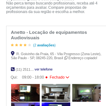
Não perca tempo buscando profissionais, receba até 4
orçamentos para avaliar. Compare propostas de
profissionais da sua região e escolha a melhor.
Anetto - Locação de equipamentos
Audiovisuais
(2
avaliações
)
R. Goivinho da Praia, 65 - Vila Progresso (Zona Leste),
São Paulo - SP, 08245-220, Brasil
Endereço copiado!
ver telefone
(11) 2511-0830
●
Qui:
09:00 - 18:00
Fechado
Seg:
09:00 - 18:00
Ter:
09:00 - 18:00
Qua:
09:00 - 18:00
●
Qui:
09:00 - 18:00
Fechado
Sex:
09:00 - 18:00
Sáb:
Fechado