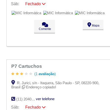
Sáb:
Fechado
Seg:
09:00 - 18:00
Ter:
09:00 - 18:00
Qua:
09:00 - 18:00
Qui:
09:00 - 18:00
Mapa
Sex:
09:00 - 18:00
Comente
Sáb:
Fechado
Dom:
Fechado
P7 Cartuchos
(1
avaliação
)
R. Jurici, s/n - Itaquera, São Paulo - SP, 08220-900,
Brasil
Endereço copiado!
ver telefone
(11) 2040-3748
Sáb:
Fechado