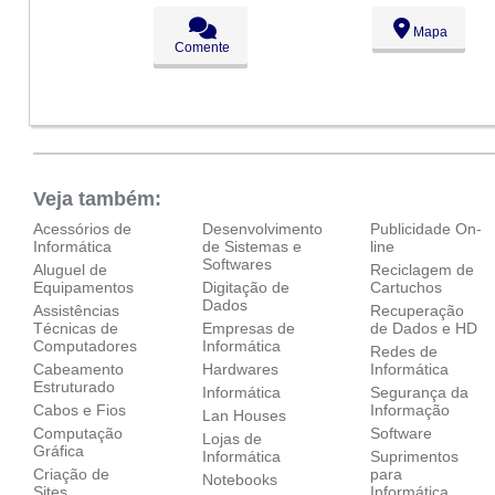
Seg:
09:00 - 18:00
Mapa
Ter:
09:00 - 18:00
Comente
Qua:
09:00 - 18:00
Qui:
09:00 - 18:00
Sex:
09:00 - 18:00
Sáb:
Fechado
Dom:
Fechado
Veja também:
Acessórios de
Desenvolvimento
Publicidade On-
Informática
de Sistemas e
line
Softwares
Aluguel de
Reciclagem de
Equipamentos
Digitação de
Cartuchos
Dados
Assistências
Recuperação
Técnicas de
Empresas de
de Dados e HD
Computadores
Informática
Redes de
Cabeamento
Hardwares
Informática
Estruturado
Informática
Segurança da
Cabos e Fios
Informação
Lan Houses
Computação
Software
Lojas de
Gráfica
Informática
Suprimentos
Criação de
para
Notebooks
Sites
Informática