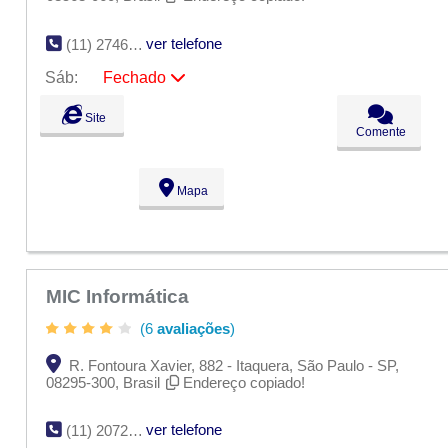
ver telefone
(11) 2746-3746
Sáb:
Fechado
Seg:
09:00 - 18:00
Site
Ter:
09:00 - 18:00
Comente
Qua:
09:00 - 18:00
Qui:
09:00 - 18:00
Sex:
09:00 - 18:00
Mapa
Sáb:
Fechado
Dom:
Fechado
MIC Informática
(6
avaliações
)
R. Fontoura Xavier, 882 - Itaquera, São Paulo - SP,
08295-300, Brasil
Endereço copiado!
ver telefone
(11) 2072-3940