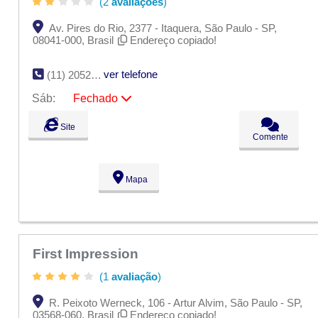
(2
avaliações
)
Av. Pires do Rio, 2377 - Itaquera, São Paulo - SP,
08041-000, Brasil
Endereço copiado!
ver telefone
(11) 2052-9159
Sáb:
Fechado
Seg:
09:00 - 18:00
Site
Ter:
09:00 - 18:00
Comente
Qua:
09:00 - 18:00
Qui:
09:00 - 18:00
Sex:
09:00 - 18:00
Mapa
Sáb:
Fechado
Dom:
Fechado
First Impression
(1
avaliação
)
R. Peixoto Werneck, 106 - Artur Alvim, São Paulo - SP,
03568-060, Brasil
Endereço copiado!