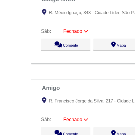
R. Médio Iguaçu, 343 - Cidade Líder, São Pa
Sáb:
Fechado
Seg:
09:00 - 18:00
Comente
Mapa
Ter:
09:00 - 18:00
Qua:
09:00 - 18:00
Qui:
09:00 - 18:00
Sex:
09:00 - 18:00
Sáb:
Fechado
Dom:
Fechado
Amigo
R. Francisco Jorge da Silva, 217 - Cidade L
Sáb:
Fechado
Seg:
09:00 - 18:00
Comente
Mapa