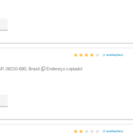
(2
avaliações
)
SP, 08210-680, Brasil
Endereço copiado!
(3
avaliações
)