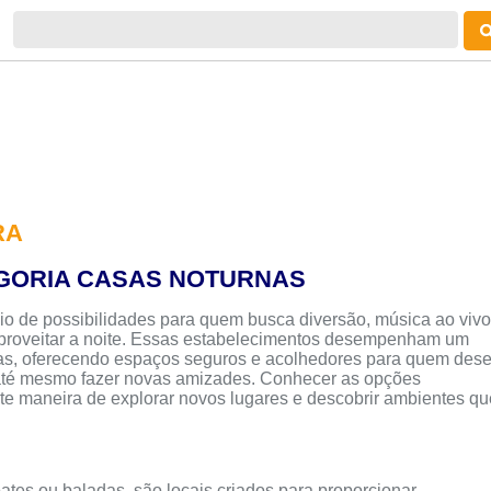
RA
GORIA CASAS NOTURNAS
io de possibilidades para quem busca diversão, música ao vivo
proveitar a noite. Essas estabelecimentos desempenham um
oas, oferecendo espaços seguros e acolhedores para quem dese
 até mesmo fazer novas amizades. Conhecer as opções
te maneira de explorar novos lugares e descobrir ambientes qu
es ou baladas, são locais criados para proporcionar