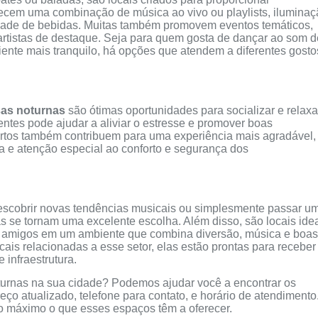
recem uma combinação de música ao vivo ou playlists, ilumina
edade de bebidas. Muitas também promovem eventos temáticos,
rtistas de destaque. Seja para quem gosta de dançar ao som d
nte mais tranquilo, há opções que atendem a diferentes gosto
as noturnas
são ótimas oportunidades para socializar e relaxa
ntes pode ajudar a aliviar o estresse e promover boas
fortos também contribuem para uma experiência mais agradável,
e atenção especial ao conforto e segurança dos
 descobrir novas tendências musicais ou simplesmente passar u
s se tornam uma excelente escolha. Além disso, são locais ide
 amigos em um ambiente que combina diversão, música e boas
ais relacionadas a esse setor, elas estão prontas para receber
infraestrutura.
turnas na sua cidade? Podemos ajudar você a encontrar os
ço atualizado, telefone para contato, e horário de atendimento
r ao máximo o que esses espaços têm a oferecer.