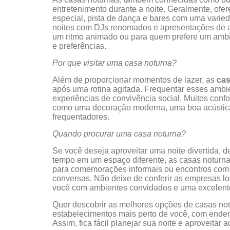
entretenimento durante a noite. Geralmente, ofe
especial, pista de dança e bares com uma vari
noites com DJs renomados e apresentações de a
um ritmo animado ou para quem prefere um ambie
e preferências.
Por que visitar uma casa noturna?
Além de proporcionar momentos de lazer, as
cas
após uma rotina agitada. Frequentar esses ambie
experiências de convivência social. Muitos con
como uma decoração moderna, uma boa acústica 
frequentadores.
Quando procurar uma casa noturna?
Se você deseja aproveitar uma noite divertida,
tempo em um espaço diferente, as casas noturna
para comemorações informais ou encontros com
conversas. Não deixe de conferir as empresas loc
você com ambientes convidados e uma excelente 
Quer descobrir as melhores opções de casas no
estabelecimentos mais perto de você, com endere
Assim, fica fácil planejar sua noite e aproveita