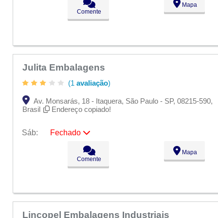
Mapa
Ter:
09:00 - 18:00
Comente
Qua:
09:00 - 18:00
Qui:
09:00 - 18:00
Sex:
09:00 - 18:00
Sáb:
Fechado
Dom:
Fechado
Julita Embalagens
(1
avaliação
)
Av. Monsarás, 18 - Itaquera, São Paulo - SP, 08215-590,
Brasil
Endereço copiado!
Sáb:
Fechado
Seg:
09:00 - 18:00
Mapa
Ter:
09:00 - 18:00
Comente
Qua:
09:00 - 18:00
Qui:
09:00 - 18:00
Sex:
09:00 - 18:00
Sáb:
Fechado
Dom:
Fechado
Lincopel Embalagens Industriais