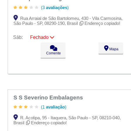
(3
avaliações
)
Rua Arraial de São Bartolomeu, 430 - Vila Carmosina,
São Paulo - SP, 08290-190, Brasil
Endereço copiado!
Sáb:
Fechado
Seg:
09:00 - 18:00
Mapa
Ter:
09:00 - 18:00
Comente
Qua:
09:00 - 18:00
Qui:
09:00 - 18:00
Sex:
09:00 - 18:00
Sáb:
Fechado
Dom:
Fechado
S S Severino Embalagens
(1
avaliação
)
R. Acotipa, 95 - Itaquera, São Paulo - SP, 08210-040,
Brasil
Endereço copiado!