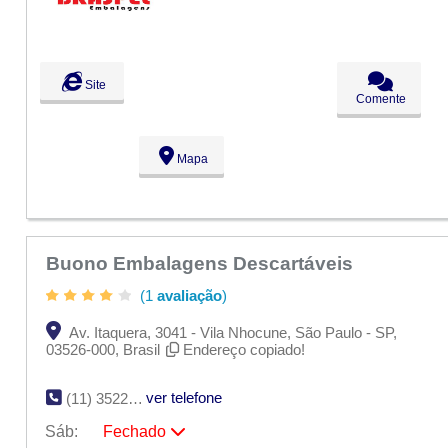
Qui:
09:00 - 18:00
Sex:
09:00 - 18:00
Sáb:
Fechado
Dom:
Fechado
Site
Comente
Mapa
Buono Embalagens Descartáveis
(1
avaliação
)
Av. Itaquera, 3041 - Vila Nhocune, São Paulo - SP,
03526-000, Brasil
Endereço copiado!
ver telefone
(11) 3522-9197
Sáb:
Fechado