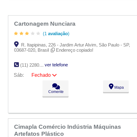
Dom:
Fechado
Cartonagem Nunciara
(1
avaliação
)
R. Itapipinas, 226 - Jardim Artur Alvim, São Paulo - SP,
03687-020, Brasil
Endereço copiado!
ver telefone
(11) 2280-4969
Sáb:
Fechado
Seg:
09:00 - 18:00
Mapa
Ter:
09:00 - 18:00
Comente
Qua:
09:00 - 18:00
Qui:
09:00 - 18:00
Sex:
09:00 - 18:00
Sáb:
Fechado
Dom:
Fechado
Cimapla Comércio Indústria Máquinas
Artefatos Plástico