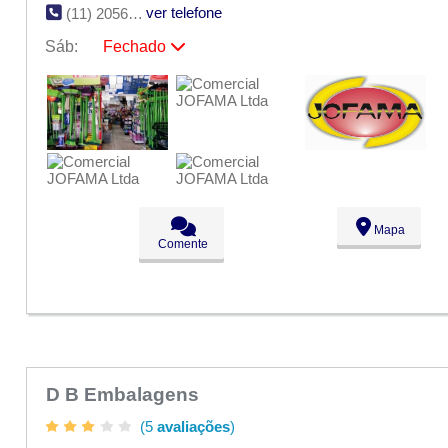
ver telefone
(11) 2056-0986
Sáb:
Fechado
Seg:
09:00 - 18:00
Ter:
09:00 - 18:00
Qua:
09:00 - 18:00
Qui:
09:00 - 18:00
Sex:
09:00 - 18:00
Sáb:
Fechado
Dom:
Fechado
Mapa
Comente
D B Embalagens
(5
avaliações
)