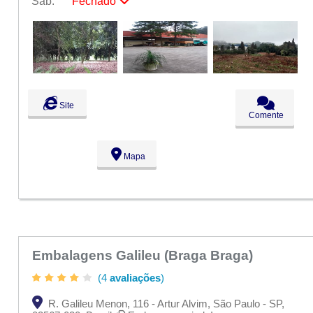
Sáb:
Fechado
Seg:
09:00 - 18:00
Ter:
09:00 - 18:00
Qua:
09:00 - 18:00
Qui:
09:00 - 18:00
Sex:
09:00 - 18:00
Sáb:
Fechado
Dom:
Fechado
Site
Comente
Mapa
Embalagens Galileu (Braga Braga)
(4
avaliações
)
R. Galileu Menon, 116 - Artur Alvim, São Paulo - SP,