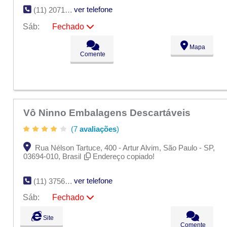
ver telefone
(11) 2071-6871
Sáb:
Fechado
Seg:
09:00 - 18:00
Mapa
Ter:
09:00 - 18:00
Comente
Qua:
09:00 - 18:00
Qui:
09:00 - 18:00
Sex:
09:00 - 18:00
Sáb:
Fechado
Dom:
Fechado
Vô Ninno Embalagens Descartáveis
(7
avaliações
)
Rua Nélson Tartuce, 400 - Artur Alvim, São Paulo - SP,
03694-010, Brasil
Endereço copiado!
ver telefone
(11) 3756-3125
Sáb:
Fechado
Seg:
09:00 - 18:00
Site
Ter:
09:00 - 18:00
Comente