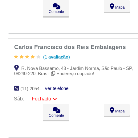
Seg:
09:00 - 18:00
Mapa
Ter:
09:00 - 18:00
Comente
Qua:
09:00 - 18:00
Qui:
09:00 - 18:00
Sex:
09:00 - 18:00
Sáb:
Fechado
Dom:
Fechado
Carlos Francisco dos Reis Embalagens
(1
avaliação
)
R. Nova Bassamo, 43 - Jardim Norma, São Paulo - SP,
08240-220, Brasil
Endereço copiado!
ver telefone
(11) 2054-2091
Sáb:
Fechado
Seg:
09:00 - 18:00
Mapa
Ter:
09:00 - 18:00
Comente
Qua:
09:00 - 18:00
Qui:
09:00 - 18:00
Sex:
09:00 - 18:00
Sáb:
Fechado