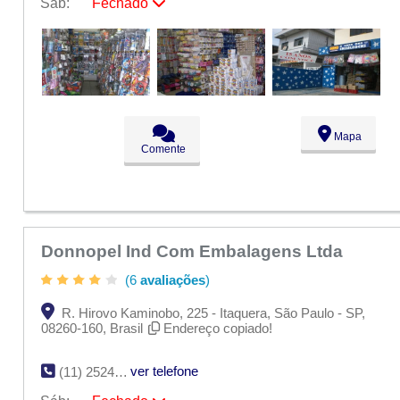
Sáb:
Fechado
Seg:
09:00 - 18:00
Ter:
09:00 - 18:00
Qua:
09:00 - 18:00
Qui:
09:00 - 18:00
Sex:
09:00 - 18:00
Sáb:
Fechado
Dom:
Fechado
Mapa
Comente
Donnopel Ind Com Embalagens Ltda
(6
avaliações
)
R. Hirovo Kaminobo, 225 - Itaquera, São Paulo - SP,
08260-160, Brasil
Endereço copiado!
ver telefone
(11) 2524-3778