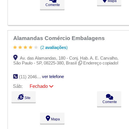
Mapa
Ter:
09:00 - 18:00
Comente
Qua:
09:00 - 18:00
Qui:
09:00 - 18:00
Sex:
09:00 - 18:00
Sáb:
Fechado
Dom:
Fechado
Alamandas Comércio Embalagens
(2
avaliações
)
Av. das Alamandas, 180 - Conj. Hab. A. E. Carvalho,
São Paulo - SP, 08225-380, Brasil
Endereço copiado!
ver telefone
(11) 2046-2636
Sáb:
Fechado
Seg:
09:00 - 18:00
Site
Ter:
09:00 - 18:00
Comente
Qua:
09:00 - 18:00
Qui:
09:00 - 18:00
Sex:
09:00 - 18:00
Mapa
Sáb:
Fechado
Dom:
Fechado