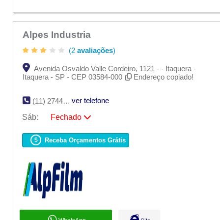
Alpes Industria
(2
avaliações
)
Avenida Osvaldo Valle Cordeiro, 1121 - - Itaquera -
Itaquera - SP - CEP 03584-000
Endereço copiado!
ver telefone
(11) 2744-2288 | (11) 94227-2151
Sáb:
Fechado
Seg:
Fechado
Ter:
Fechado
Receba Orçamentos Grátis
Qua:
Fechado
Qui:
Fechado
Sex:
Fechado
Sáb:
Fechado
Dom:
Fechado