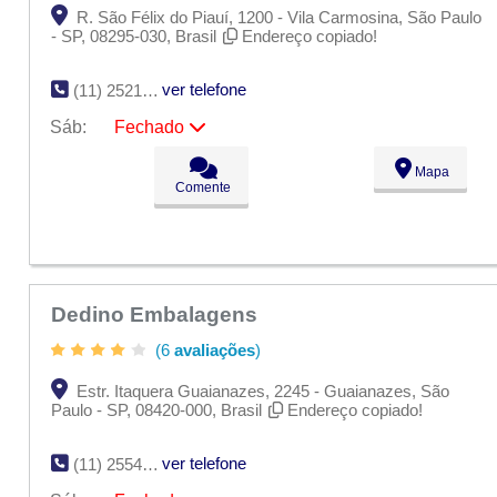
R. São Félix do Piauí, 1200 - Vila Carmosina, São Paulo
- SP, 08295-030, Brasil
Endereço copiado!
ver telefone
(11) 2521-7720
Sáb:
Fechado
Seg:
09:00 - 18:00
Mapa
Ter:
09:00 - 18:00
Comente
Qua:
09:00 - 18:00
Qui:
09:00 - 18:00
Sex:
09:00 - 18:00
Sáb:
Fechado
Dom:
Fechado
Dedino Embalagens
(6
avaliações
)
Estr. Itaquera Guaianazes, 2245 - Guaianazes, São
Paulo - SP, 08420-000, Brasil
Endereço copiado!
ver telefone
(11) 2554-1074