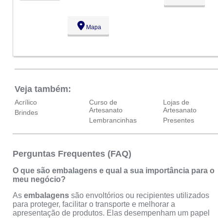
Qua:
09:00 - 18:00
Qui:
09:00 - 18:00
Sex:
09:00 - 18:00
Mapa
Sáb:
Fechado
Dom:
Fechado
Veja também:
Acrílico
Curso de
Lojas de
Artesanato
Artesanato
Brindes
Lembrancinhas
Presentes
Perguntas Frequentes (FAQ)
O que são embalagens e qual a sua importância para o
meu negócio?
As
embalagens
são envoltórios ou recipientes utilizados
para proteger, facilitar o transporte e melhorar a
apresentação de produtos. Elas desempenham um papel