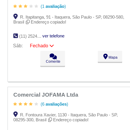
(1
avaliação
)
R. Itapitanga, 91 - Itaquera, São Paulo - SP, 08290-580,
Brasil
Endereço copiado!
ver telefone
(11) 2524-0000
Sáb:
Fechado
Seg:
09:00 - 18:00
Mapa
Ter:
09:00 - 18:00
Comente
Qua:
09:00 - 18:00
Qui:
09:00 - 18:00
Sex:
09:00 - 18:00
Sáb:
Fechado
Dom:
Fechado
Comercial JOFAMA Ltda
(6
avaliações
)
R. Fontoura Xavier, 1130 - Itaquera, São Paulo - SP,
08295-300, Brasil
Endereço copiado!