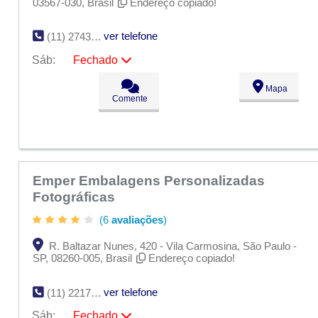
03567-030, Brasil
Endereço copiado!
ver telefone
(11) 2743-6683
Sáb:
Fechado
Seg:
09:00 - 18:00
Mapa
Ter:
09:00 - 18:00
Comente
Qua:
09:00 - 18:00
Qui:
09:00 - 18:00
Sex:
09:00 - 18:00
Sáb:
Fechado
Dom:
Fechado
Emper Embalagens Personalizadas
Fotográficas
(6
avaliações
)
R. Baltazar Nunes, 420 - Vila Carmosina, São Paulo -
SP, 08260-005, Brasil
Endereço copiado!
ver telefone
(11) 2217-8376
Sáb:
Fechado