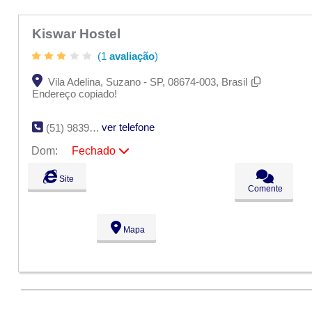
Kiswar Hostel
(1
avaliação
)
Vila Adelina, Suzano - SP, 08674-003, Brasil
Endereço copiado!
ver telefone
(51) 98398-0079
Dom:
Fechado
Seg:
09:00 - 18:00
Site
Ter:
09:00 - 18:00
Comente
Qua:
09:00 - 18:00
Qui:
09:00 - 18:00
Sex:
09:00 - 18:00
Mapa
Sáb:
Fechado
Dom:
Fechado