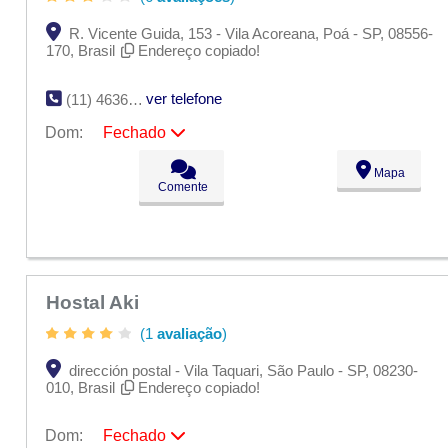
R. Vicente Guida, 153 - Vila Acoreana, Poá - SP, 08556-
170, Brasil
Endereço copiado!
ver telefone
(11) 4636-5678
Dom:
Fechado
Seg:
09:00 - 18:00
Mapa
Ter:
09:00 - 18:00
Comente
Qua:
09:00 - 18:00
Qui:
09:00 - 18:00
Sex:
09:00 - 18:00
Sáb:
Fechado
Dom:
Fechado
Hostal Aki
(1
avaliação
)
dirección postal - Vila Taquari, São Paulo - SP, 08230-
010, Brasil
Endereço copiado!
Dom:
Fechado