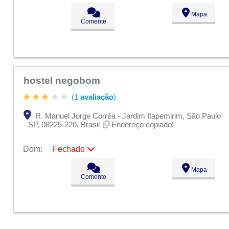
Seg:
09:00 - 18:00
Mapa
Ter:
09:00 - 18:00
Comente
Qua:
09:00 - 18:00
Qui:
09:00 - 18:00
Sex:
09:00 - 18:00
Sáb:
Fechado
Dom:
Fechado
hostel negobom
(1
avaliação
)
R. Manuel Jorge Corrêa - Jardim Itapemirim, São Paulo
- SP, 08225-220, Brasil
Endereço copiado!
Dom:
Fechado
Seg:
09:00 - 18:00
Mapa
Ter:
09:00 - 18:00
Comente
Qua:
09:00 - 18:00
Qui:
09:00 - 18:00
Sex:
09:00 - 18:00
Sáb:
Fechado
Dom:
Fechado