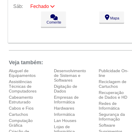
Sáb:
Fechado
Seg:
09:00 - 18:00
Mapa
Ter:
09:00 - 18:00
Comente
Qua:
09:00 - 18:00
Qui:
09:00 - 18:00
Sex:
09:00 - 18:00
Sáb:
Fechado
Dom:
Fechado
Veja também:
Aluguel de
Desenvolvimento
Publicidade On-
Equipamentos
de Sistemas e
line
Softwares
Assistências
Reciclagem de
Técnicas de
Digitação de
Cartuchos
Computadores
Dados
Recuperação
Cabeamento
Empresas de
de Dados e HD
Estruturado
Informática
Redes de
Cabos e Fios
Hardwares
Informática
Cartuchos
Informática
Segurança da
Informação
Computação
Lan Houses
Gráfica
Software
Lojas de
Criação de
Informática
Suprimentos