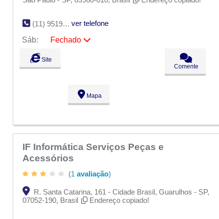
ver telefone
(11) 95193-9040
Sáb:
Fechado
Seg:
09:00 - 18:00
Site
Ter:
09:00 - 18:00
Comente
Qua:
09:00 - 18:00
Qui:
09:00 - 18:00
Sex:
09:00 - 18:00
Mapa
Sáb:
Fechado
Dom:
Fechado
IF Informática Serviços Peças e
Acessórios
(1
avaliação
)
R. Santa Catarina, 161 - Cidade Brasil, Guarulhos - SP,
07052-190, Brasil
Endereço copiado!