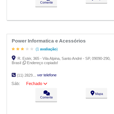
Comente
Qua:
09:00 - 18:00
Qui:
09:00 - 18:00
Sex:
09:00 - 18:00
Sáb:
Fechado
Dom:
Fechado
Power Informatica e Acessórios
(1
avaliação
)
R. Estér, 365 - Vila Alpina, Santo André - SP, 09090-290,
Brasil
Endereço copiado!
ver telefone
(11) 2829-2197
Sáb:
Fechado
Seg:
09:00 - 18:00
Mapa
Ter:
09:00 - 18:00
Comente
Qua:
09:00 - 18:00
Qui:
09:00 - 18:00
Sex:
09:00 - 18:00
Sáb:
Fechado