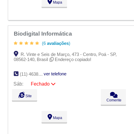
Mapa
Sáb:
Fechado
Dom:
Fechado
Biodigital Informática
(6
avaliações
)
R. Vinte e Seis de Março, 473 - Centro, Poá - SP,
08562-140, Brasil
Endereço copiado!
ver telefone
(11) 4638-4447
Sáb:
Fechado
Seg:
09:00 - 18:00
Site
Ter:
09:00 - 18:00
Comente
Qua:
09:00 - 18:00
Qui:
09:00 - 18:00
Sex:
09:00 - 18:00
Mapa
Sáb:
Fechado
Dom:
Fechado