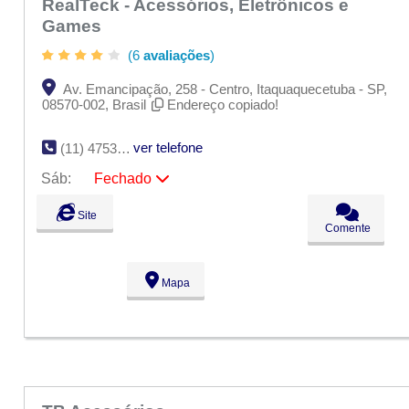
RealTeck - Acessórios, Eletrônicos e
Games
(6
avaliações
)
Av. Emancipação, 258 - Centro, Itaquaquecetuba - SP,
08570-002, Brasil
Endereço copiado!
ver telefone
(11) 4753-3196
Sáb:
Fechado
Seg:
09:00 - 18:00
Site
Ter:
09:00 - 18:00
Comente
Qua:
09:00 - 18:00
Qui:
09:00 - 18:00
Sex:
09:00 - 18:00
Mapa
Sáb:
Fechado
Dom:
Fechado