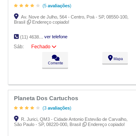
(5
avaliações
)
Av. Nove de Julho, 564 - Centro, Poá - SP, 08550-100,
Brasil
Endereço copiado!
ver telefone
(11) 4638-1690
Sáb:
Fechado
Seg:
09:00 - 18:00
Mapa
Ter:
09:00 - 18:00
Comente
Qua:
09:00 - 18:00
Qui:
09:00 - 18:00
Sex:
09:00 - 18:00
Sáb:
Fechado
Dom:
Fechado
Planeta Dos Cartuchos
(3
avaliações
)
R. Jurici, QM3 - Cidade Antonio Estevão de Carvalho,
São Paulo - SP, 08220-000, Brasil
Endereço copiado!