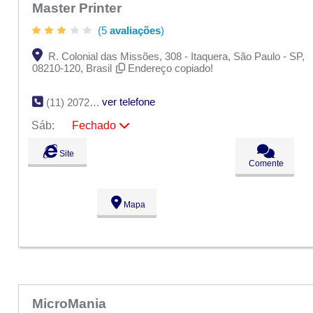
Master Printer
(5
avaliações
)
R. Colonial das Missões, 308 - Itaquera, São Paulo - SP,
08210-120, Brasil
Endereço copiado!
ver telefone
(11) 2072-3581
Sáb:
Fechado
Seg:
09:00 - 18:00
Site
Ter:
09:00 - 18:00
Comente
Qua:
09:00 - 18:00
Qui:
09:00 - 18:00
Sex:
09:00 - 18:00
Mapa
Sáb:
Fechado
Dom:
Fechado
MicroMania