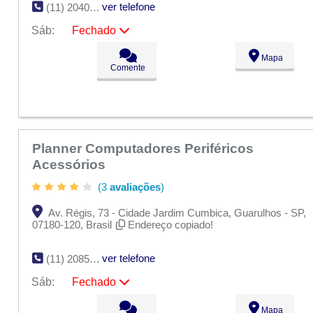
ver telefone
(11) 2040-3748
Sáb:
Fechado
Seg:
09:00 - 18:00
Mapa
Ter:
09:00 - 18:00
Comente
Qua:
09:00 - 18:00
Qui:
09:00 - 18:00
Sex:
09:00 - 18:00
Sáb:
Fechado
Dom:
Fechado
Planner Computadores Periféricos
Acessórios
(3
avaliações
)
Av. Régis, 73 - Cidade Jardim Cumbica, Guarulhos - SP,
07180-120, Brasil
Endereço copiado!
ver telefone
(11) 2085-2675
Sáb:
Fechado
Seg:
09:00 - 18:00
Mapa
Ter:
09:00 - 18:00