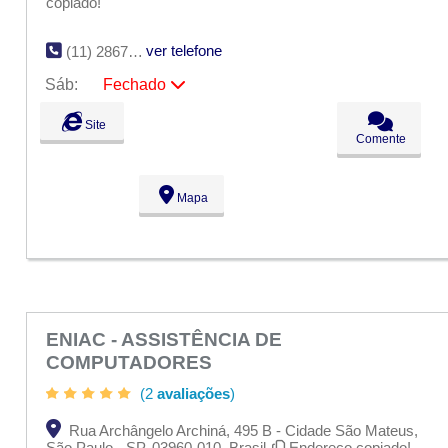
copiado!
ver telefone
(11) 2867-6191
Sáb:
Fechado
Seg:
09:00 - 18:00
Site
Ter:
09:00 - 18:00
Comente
Qua:
09:00 - 18:00
Qui:
09:00 - 18:00
Sex:
09:00 - 18:00
Mapa
Sáb:
Fechado
Dom:
Fechado
ENIAC - ASSISTÊNCIA DE
COMPUTADORES
(2
avaliações
)
Rua Archângelo Archiná, 495 B - Cidade São Mateus,
São Paulo - SP, 03960-010, Brasil
Endereço copiado!