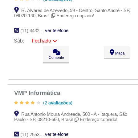
R. Álvares de Azevedo, 99 - Centro, Santo André - SP,
09020-140, Brasil
Endereço copiado!
ver telefone
(11) 4432-2177
Sáb:
Fechado
Seg:
09:00 - 18:00
Mapa
Ter:
09:00 - 18:00
Comente
Qua:
09:00 - 18:00
Qui:
09:00 - 18:00
Sex:
09:00 - 18:00
Sáb:
Fechado
Dom:
Fechado
VMP Informática
(2
avaliações
)
Rua Antonio Moura Andreade, 500 - A - Itaquera, São
Paulo - SP, 08210-660, Brasil
Endereço copiado!
ver telefone
(11) 2553-4007