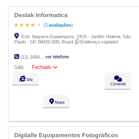
Destak Informatica
(3
avaliações
)
Estr. Itaquera Guaianazes, 2415 - Jardim Helena, São
Paulo - SP, 08420-000, Brasil
Endereço copiado!
ver telefone
(11) 3484-7263
Sáb:
Fechado
Seg:
09:00 - 18:00
Site
Ter:
09:00 - 18:00
Comente
Qua:
09:00 - 18:00
Qui:
09:00 - 18:00
Sex:
09:00 - 18:00
Mapa
Sáb:
Fechado
Dom:
Fechado
Digitalle Equipamentos Fotográficos