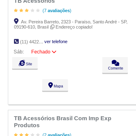
TB Acessórios
(7
avaliações
)
Av. Pereira Barreto, 2323 - Paraíso, Santo André - SP,
09190-610, Brasil
Endereço copiado!
ver telefone
(11) 4422-9900
Sáb:
Fechado
Seg:
09:00 - 18:00
Site
Ter:
09:00 - 18:00
Comente
Qua:
09:00 - 18:00
Qui:
09:00 - 18:00
Sex:
09:00 - 18:00
Mapa
Sáb:
Fechado
Dom:
Fechado
TB Acessórios Brasil Com Imp Exp
Produtos
(2
avaliações
)