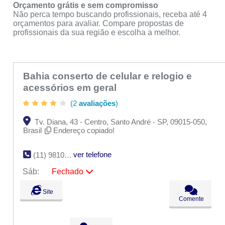
Orçamento grátis e sem compromisso
Não perca tempo buscando profissionais, receba até 4
orçamentos para avaliar. Compare propostas de
profissionais da sua região e escolha a melhor.
Bahia conserto de celular e relogio e
acessórios em geral
(2
avaliações
)
Tv. Diana, 43 - Centro, Santo André - SP, 09015-050,
Brasil
Endereço copiado!
ver telefone
(11) 98109-6682
Sáb:
Fechado
Seg:
09:00 - 18:00
Site
Ter:
09:00 - 18:00
Comente
Qua:
09:00 - 18:00
Qui:
09:00 - 18:00
Sex:
09:00 - 18:00