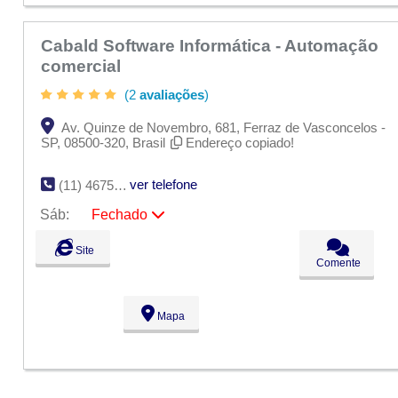
Cabald Software Informática - Automação
comercial
(2
avaliações
)
Av. Quinze de Novembro, 681, Ferraz de Vasconcelos -
SP, 08500-320, Brasil
Endereço copiado!
ver telefone
(11) 4675-2914
Sáb:
Fechado
Seg:
09:00 - 18:00
Site
Ter:
09:00 - 18:00
Comente
Qua:
09:00 - 18:00
Qui:
09:00 - 18:00
Sex:
09:00 - 18:00
Mapa
Sáb:
Fechado
Dom:
Fechado