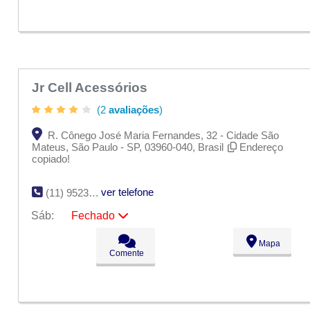
Qui:
09:00 - 18:00
Sex:
09:00 - 18:00
Sáb:
Fechado
Dom:
Fechado
Jr Cell Acessórios
(2
avaliações
)
R. Cônego José Maria Fernandes, 32 - Cidade São
Mateus, São Paulo - SP, 03960-040, Brasil
Endereço
copiado!
ver telefone
(11) 95233-8687
Sáb:
Fechado
Seg:
09:00 - 18:00
Mapa
Ter:
09:00 - 18:00
Comente
Qua:
09:00 - 18:00
Qui:
09:00 - 18:00
Sex:
09:00 - 18:00
Sáb:
Fechado
Dom:
Fechado