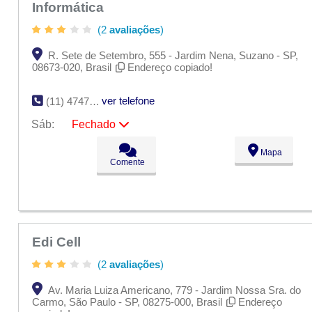
Informática
(2
avaliações
)
R. Sete de Setembro, 555 - Jardim Nena, Suzano - SP,
08673-020, Brasil
Endereço copiado!
ver telefone
(11) 4747-8621
Sáb:
Fechado
Seg:
09:00 - 18:00
Mapa
Ter:
09:00 - 18:00
Comente
Qua:
09:00 - 18:00
Qui:
09:00 - 18:00
Sex:
09:00 - 18:00
Sáb:
Fechado
Dom:
Fechado
Edi Cell
(2
avaliações
)
Av. Maria Luiza Americano, 779 - Jardim Nossa Sra. do
Carmo, São Paulo - SP, 08275-000, Brasil
Endereço