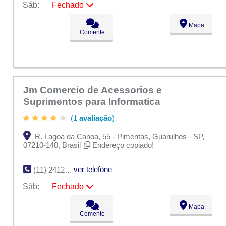
Sáb:
Fechado
Seg:
09:00 - 18:00
Mapa
Ter:
09:00 - 18:00
Comente
Qua:
09:00 - 18:00
Qui:
09:00 - 18:00
Sex:
09:00 - 18:00
Sáb:
Fechado
Dom:
Fechado
Jm Comercio de Acessorios e
Suprimentos para Informatica
(1
avaliação
)
R. Lagoa da Canoa, 55 - Pimentas, Guarulhos - SP,
07210-140, Brasil
Endereço copiado!
ver telefone
(11) 2412-4723
Sáb:
Fechado
Seg:
09:00 - 18:00
Mapa
Ter:
09:00 - 18:00
Comente
Qua:
09:00 - 18:00