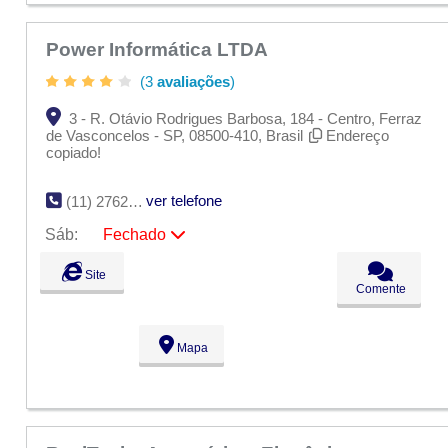
Dom:
Fechado
Power Informática LTDA
(3
avaliações
)
3 - R. Otávio Rodrigues Barbosa, 184 - Centro, Ferraz
de Vasconcelos - SP, 08500-410, Brasil
Endereço
copiado!
ver telefone
(11) 2762-2448
Sáb:
Fechado
Seg:
09:00 - 18:00
Site
Ter:
09:00 - 18:00
Comente
Qua:
09:00 - 18:00
Qui:
09:00 - 18:00
Sex:
09:00 - 18:00
Mapa
Sáb:
Fechado
Dom:
Fechado