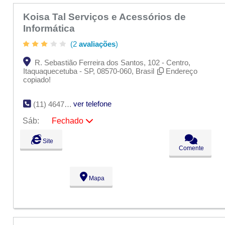
Koisa Tal Serviços e Acessórios de
Informática
(2
avaliações
)
R. Sebastião Ferreira dos Santos, 102 - Centro,
Itaquaquecetuba - SP, 08570-060, Brasil
Endereço
copiado!
ver telefone
(11) 4647-3211
Sáb:
Fechado
Seg:
09:00 - 18:00
Site
Ter:
09:00 - 18:00
Comente
Qua:
09:00 - 18:00
Qui:
09:00 - 18:00
Sex:
09:00 - 18:00
Mapa
Sáb:
Fechado
Dom:
Fechado